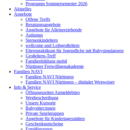
Programm Sommersemester 2026
Aktuelles
Angebote
Offene Treffs
Beratungsangebote
Angebote für Alleinerziehende
Autismus
Sternenkindeltern
wellcome und Leihgroßeltern
Elternpraktikum für Jugendliche mit Babysimulatoren
Großeltern-Treff
Familienbildung mobil
Nürtinger Freiwilligenakademie
Familien NAVI
Familien NAVI Nürtingen
Familien NAVI Nürtingen – digitaler Wegweiser
Info & Service
Öffnungszeiten Anmeldebüro
Wegbeschreibung
Unsere Kursorte
Babysitter:innen
Private Spielgruppen
Angebote für Kindertagesstätten
Geschenkgutscheine
Ermäßigungen