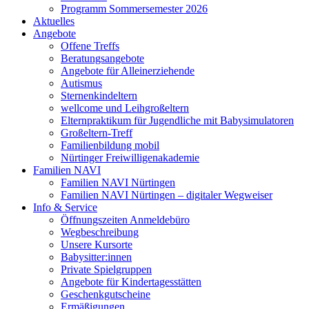
Programm Sommersemester 2026
Aktuelles
Angebote
Offene Treffs
Beratungsangebote
Angebote für Alleinerziehende
Autismus
Sternenkindeltern
wellcome und Leihgroßeltern
Elternpraktikum für Jugendliche mit Babysimulatoren
Großeltern-Treff
Familienbildung mobil
Nürtinger Freiwilligenakademie
Familien NAVI
Familien NAVI Nürtingen
Familien NAVI Nürtingen – digitaler Wegweiser
Info & Service
Öffnungszeiten Anmeldebüro
Wegbeschreibung
Unsere Kursorte
Babysitter:innen
Private Spielgruppen
Angebote für Kindertagesstätten
Geschenkgutscheine
Ermäßigungen