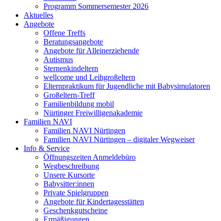
Programm Sommersemester 2026
Aktuelles
Angebote
Offene Treffs
Beratungsangebote
Angebote für Alleinerziehende
Autismus
Sternenkindeltern
wellcome und Leihgroßeltern
Elternpraktikum für Jugendliche mit Babysimulatoren
Großeltern-Treff
Familienbildung mobil
Nürtinger Freiwilligenakademie
Familien NAVI
Familien NAVI Nürtingen
Familien NAVI Nürtingen – digitaler Wegweiser
Info & Service
Öffnungszeiten Anmeldebüro
Wegbeschreibung
Unsere Kursorte
Babysitter:innen
Private Spielgruppen
Angebote für Kindertagesstätten
Geschenkgutscheine
Ermäßigungen