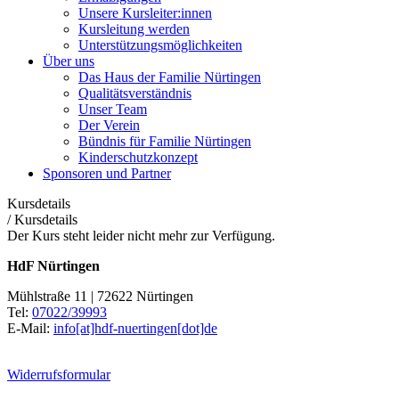
Unsere Kursleiter:innen
Kursleitung werden
Unterstützungsmöglichkeiten
Über uns
Das Haus der Familie Nürtingen
Qualitätsverständnis
Unser Team
Der Verein
Bündnis für Familie Nürtingen
Kinderschutzkonzept
Sponsoren und Partner
Kursdetails
/
Kursdetails
Der Kurs steht leider nicht mehr zur Verfügung.
HdF Nürtingen
Mühlstraße 11 | 72622 Nürtingen
Tel:
07022/39993
E-Mail:
info[at]hdf-nuertingen[dot]de
Widerrufsformular