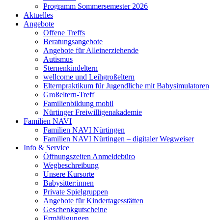
Programm Sommersemester 2026
Aktuelles
Angebote
Offene Treffs
Beratungsangebote
Angebote für Alleinerziehende
Autismus
Sternenkindeltern
wellcome und Leihgroßeltern
Elternpraktikum für Jugendliche mit Babysimulatoren
Großeltern-Treff
Familienbildung mobil
Nürtinger Freiwilligenakademie
Familien NAVI
Familien NAVI Nürtingen
Familien NAVI Nürtingen – digitaler Wegweiser
Info & Service
Öffnungszeiten Anmeldebüro
Wegbeschreibung
Unsere Kursorte
Babysitter:innen
Private Spielgruppen
Angebote für Kindertagesstätten
Geschenkgutscheine
Ermäßigungen