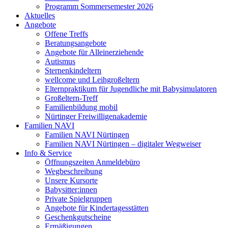
Programm Sommersemester 2026
Aktuelles
Angebote
Offene Treffs
Beratungsangebote
Angebote für Alleinerziehende
Autismus
Sternenkindeltern
wellcome und Leihgroßeltern
Elternpraktikum für Jugendliche mit Babysimulatoren
Großeltern-Treff
Familienbildung mobil
Nürtinger Freiwilligenakademie
Familien NAVI
Familien NAVI Nürtingen
Familien NAVI Nürtingen – digitaler Wegweiser
Info & Service
Öffnungszeiten Anmeldebüro
Wegbeschreibung
Unsere Kursorte
Babysitter:innen
Private Spielgruppen
Angebote für Kindertagesstätten
Geschenkgutscheine
Ermäßigungen