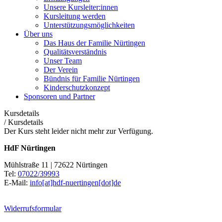
Unsere Kursleiter:innen
Kursleitung werden
Unterstützungsmöglichkeiten
Über uns
Das Haus der Familie Nürtingen
Qualitätsverständnis
Unser Team
Der Verein
Bündnis für Familie Nürtingen
Kinderschutzkonzept
Sponsoren und Partner
Kursdetails
/
Kursdetails
Der Kurs steht leider nicht mehr zur Verfügung.
HdF Nürtingen
Mühlstraße 11 | 72622 Nürtingen
Tel:
07022/39993
E-Mail:
info[at]hdf-nuertingen[dot]de
Widerrufsformular