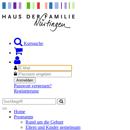
Kurssuche
E-
Mail
Passwort
Anmelden
Passwort vergessen?
Registrierung
Toggle
Home
navigation
Programm
Rund um die Geburt
Eltern und Kinder gemeinsam