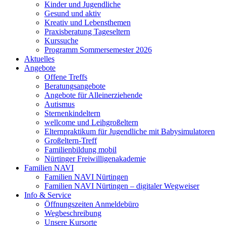
Kinder und Jugendliche
Gesund und aktiv
Kreativ und Lebensthemen
Praxisberatung Tageseltern
Kurssuche
Programm Sommersemester 2026
Aktuelles
Angebote
Offene Treffs
Beratungsangebote
Angebote für Alleinerziehende
Autismus
Sternenkindeltern
wellcome und Leihgroßeltern
Elternpraktikum für Jugendliche mit Babysimulatoren
Großeltern-Treff
Familienbildung mobil
Nürtinger Freiwilligenakademie
Familien NAVI
Familien NAVI Nürtingen
Familien NAVI Nürtingen – digitaler Wegweiser
Info & Service
Öffnungszeiten Anmeldebüro
Wegbeschreibung
Unsere Kursorte