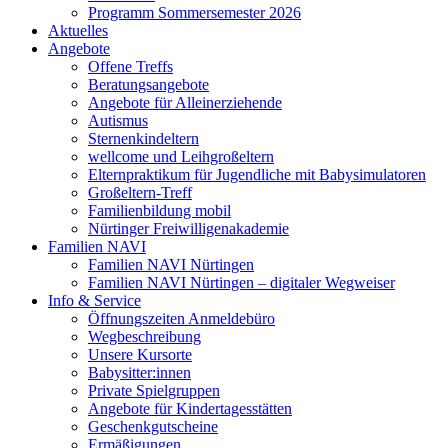
Programm Sommersemester 2026
Aktuelles
Angebote
Offene Treffs
Beratungsangebote
Angebote für Alleinerziehende
Autismus
Sternenkindeltern
wellcome und Leihgroßeltern
Elternpraktikum für Jugendliche mit Babysimulatoren
Großeltern-Treff
Familienbildung mobil
Nürtinger Freiwilligenakademie
Familien NAVI
Familien NAVI Nürtingen
Familien NAVI Nürtingen – digitaler Wegweiser
Info & Service
Öffnungszeiten Anmeldebüro
Wegbeschreibung
Unsere Kursorte
Babysitter:innen
Private Spielgruppen
Angebote für Kindertagesstätten
Geschenkgutscheine
Ermäßigungen