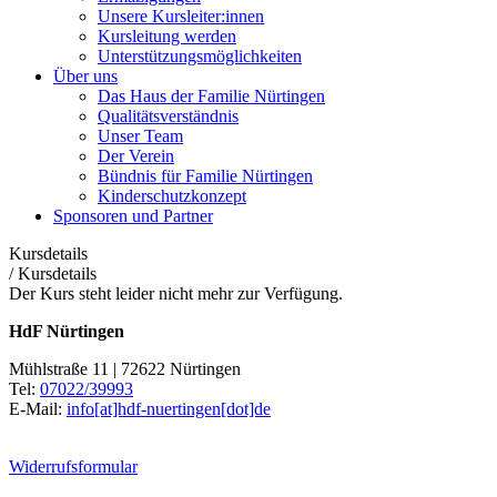
Unsere Kursleiter:innen
Kursleitung werden
Unterstützungsmöglichkeiten
Über uns
Das Haus der Familie Nürtingen
Qualitätsverständnis
Unser Team
Der Verein
Bündnis für Familie Nürtingen
Kinderschutzkonzept
Sponsoren und Partner
Kursdetails
/
Kursdetails
Der Kurs steht leider nicht mehr zur Verfügung.
HdF Nürtingen
Mühlstraße 11 | 72622 Nürtingen
Tel:
07022/39993
E-Mail:
info[at]hdf-nuertingen[dot]de
Widerrufsformular