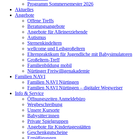
Programm Sommersemester 2026
Aktuelles
Angebote
Offene Treffs
Beratungsangebote
Angebote für Alleinerziehende
Autismus
Sternenkindeltern
wellcome und Leihgroßeltern
Elternpraktikum für Jugendliche mit Babysimulatoren
Großeltern-Treff
Familienbildung mobil
Nürtinger Freiwilligenakademie
Familien NAVI
Familien NAVI Nürtingen
Familien NAVI Nürtingen – digitaler Wegweiser
Info & Service
Öffnungszeiten Anmeldebüro
Wegbeschreibung
Unsere Kursorte
Babysitter:innen
Private Spielgruppen
Angebote für Kindertagesstätten
Geschenkgutscheine
Ermäßigungen