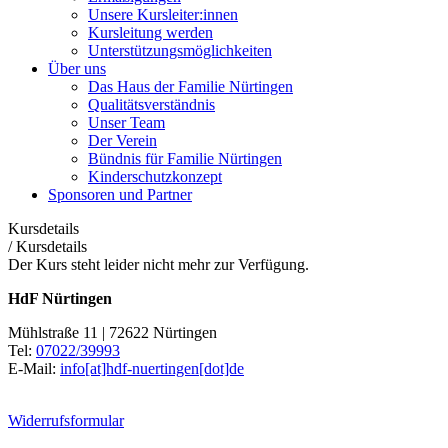
Unsere Kursleiter:innen
Kursleitung werden
Unterstützungsmöglichkeiten
Über uns
Das Haus der Familie Nürtingen
Qualitätsverständnis
Unser Team
Der Verein
Bündnis für Familie Nürtingen
Kinderschutzkonzept
Sponsoren und Partner
Kursdetails
/
Kursdetails
Der Kurs steht leider nicht mehr zur Verfügung.
HdF Nürtingen
Mühlstraße 11 | 72622 Nürtingen
Tel:
07022/39993
E-Mail:
info[at]hdf-nuertingen[dot]de
Widerrufsformular