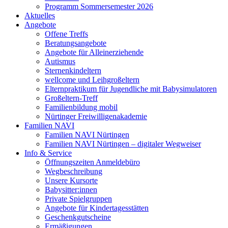
Programm Sommersemester 2026
Aktuelles
Angebote
Offene Treffs
Beratungsangebote
Angebote für Alleinerziehende
Autismus
Sternenkindeltern
wellcome und Leihgroßeltern
Elternpraktikum für Jugendliche mit Babysimulatoren
Großeltern-Treff
Familienbildung mobil
Nürtinger Freiwilligenakademie
Familien NAVI
Familien NAVI Nürtingen
Familien NAVI Nürtingen – digitaler Wegweiser
Info & Service
Öffnungszeiten Anmeldebüro
Wegbeschreibung
Unsere Kursorte
Babysitter:innen
Private Spielgruppen
Angebote für Kindertagesstätten
Geschenkgutscheine
Ermäßigungen