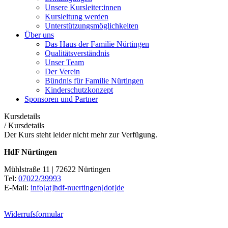
Unsere Kursleiter:innen
Kursleitung werden
Unterstützungsmöglichkeiten
Über uns
Das Haus der Familie Nürtingen
Qualitätsverständnis
Unser Team
Der Verein
Bündnis für Familie Nürtingen
Kinderschutzkonzept
Sponsoren und Partner
Kursdetails
/
Kursdetails
Der Kurs steht leider nicht mehr zur Verfügung.
HdF Nürtingen
Mühlstraße 11 | 72622 Nürtingen
Tel:
07022/39993
E-Mail:
info[at]hdf-nuertingen[dot]de
Widerrufsformular