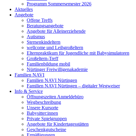
Programm Sommersemester 2026
Aktuelles
Angebote
Offene Treffs
Beratungsangebote
Angebote für Alleinerziehende
Autismus
Sternenkindeltern
wellcome und Leihgroßeltern
Elternpraktikum für Jugendliche mit Babysimulatoren
Großeltern-Treff
Familienbildung mobil
Nürtinger Freiwilligenakademie
Familien NAVI
Familien NAVI Nürtingen
Familien NAVI Nürtingen – digitaler Wegweiser
Info & Service
Öffnungszeiten Anmeldebüro
Wegbeschreibung
Unsere Kursorte
Babysitter:innen
Private Spielgruppen
Angebote für Kindertagesstätten
Geschenkgutscheine
Ermäßigungen