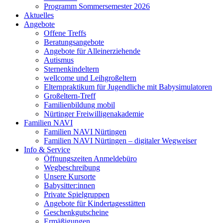
Programm Sommersemester 2026
Aktuelles
Angebote
Offene Treffs
Beratungsangebote
Angebote für Alleinerziehende
Autismus
Sternenkindeltern
wellcome und Leihgroßeltern
Elternpraktikum für Jugendliche mit Babysimulatoren
Großeltern-Treff
Familienbildung mobil
Nürtinger Freiwilligenakademie
Familien NAVI
Familien NAVI Nürtingen
Familien NAVI Nürtingen – digitaler Wegweiser
Info & Service
Öffnungszeiten Anmeldebüro
Wegbeschreibung
Unsere Kursorte
Babysitter:innen
Private Spielgruppen
Angebote für Kindertagesstätten
Geschenkgutscheine
Ermäßigungen