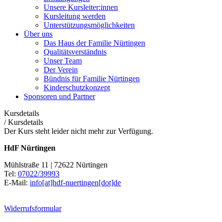
Unsere Kursleiter:innen
Kursleitung werden
Unterstützungsmöglichkeiten
Über uns
Das Haus der Familie Nürtingen
Qualitätsverständnis
Unser Team
Der Verein
Bündnis für Familie Nürtingen
Kinderschutzkonzept
Sponsoren und Partner
Kursdetails
/
Kursdetails
Der Kurs steht leider nicht mehr zur Verfügung.
HdF Nürtingen
Mühlstraße 11 | 72622 Nürtingen
Tel:
07022/39993
E-Mail:
info[at]hdf-nuertingen[dot]de
Widerrufsformular