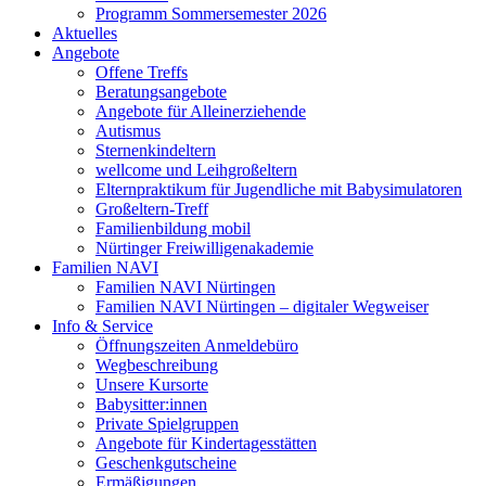
Programm Sommersemester 2026
Aktuelles
Angebote
Offene Treffs
Beratungsangebote
Angebote für Alleinerziehende
Autismus
Sternenkindeltern
wellcome und Leihgroßeltern
Elternpraktikum für Jugendliche mit Babysimulatoren
Großeltern-Treff
Familienbildung mobil
Nürtinger Freiwilligenakademie
Familien NAVI
Familien NAVI Nürtingen
Familien NAVI Nürtingen – digitaler Wegweiser
Info & Service
Öffnungszeiten Anmeldebüro
Wegbeschreibung
Unsere Kursorte
Babysitter:innen
Private Spielgruppen
Angebote für Kindertagesstätten
Geschenkgutscheine
Ermäßigungen