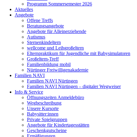
Programm Sommersemester 2026
Aktuelles
Angebote
Offene Treffs
Beratungsangebote
Angebote für Alleinerziehende
Autismus
Sternenkindeltern
wellcome und Leihgroßeltern
Elternpraktikum für Jugendliche mit Babysimulatoren
Großeltern-Treff
Familienbildung mobil
Nürtinger Freiwilligenakademie
Familien NAVI
Familien NAVI Nürtingen
Familien NAVI Nürtingen – digitaler Wegweiser
Info & Service
Öffnungszeiten Anmeldebüro
Wegbeschreibung
Unsere Kursorte
Babysitter:innen
Private Spielgruppen
Angebote für Kindertagesstätten
Geschenkgutscheine
Ermäßigungen