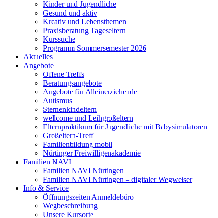
Kinder und Jugendliche
Gesund und aktiv
Kreativ und Lebensthemen
Praxisberatung Tageseltern
Kurssuche
Programm Sommersemester 2026
Aktuelles
Angebote
Offene Treffs
Beratungsangebote
Angebote für Alleinerziehende
Autismus
Sternenkindeltern
wellcome und Leihgroßeltern
Elternpraktikum für Jugendliche mit Babysimulatoren
Großeltern-Treff
Familienbildung mobil
Nürtinger Freiwilligenakademie
Familien NAVI
Familien NAVI Nürtingen
Familien NAVI Nürtingen – digitaler Wegweiser
Info & Service
Öffnungszeiten Anmeldebüro
Wegbeschreibung
Unsere Kursorte