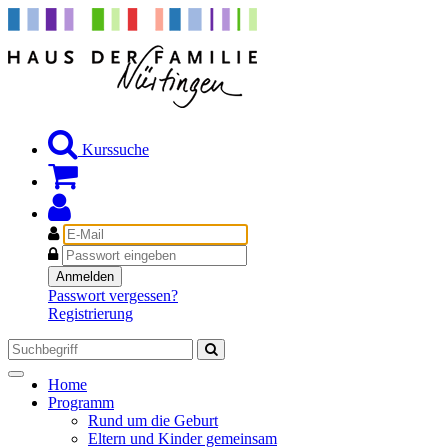
Kurssuche
E-
Mail
Passwort
Anmelden
Passwort vergessen?
Registrierung
Toggle
Home
navigation
Programm
Rund um die Geburt
Eltern und Kinder gemeinsam