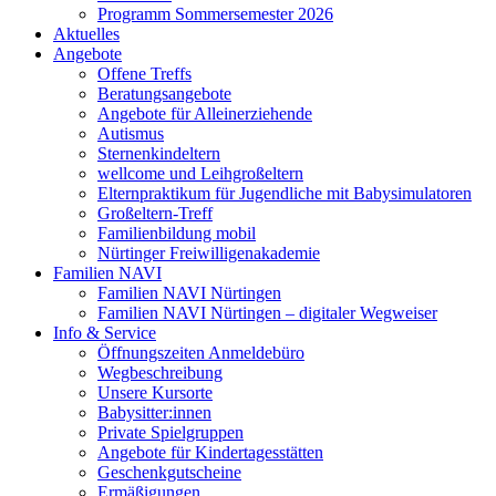
Programm Sommersemester 2026
Aktuelles
Angebote
Offene Treffs
Beratungsangebote
Angebote für Alleinerziehende
Autismus
Sternenkindeltern
wellcome und Leihgroßeltern
Elternpraktikum für Jugendliche mit Babysimulatoren
Großeltern-Treff
Familienbildung mobil
Nürtinger Freiwilligenakademie
Familien NAVI
Familien NAVI Nürtingen
Familien NAVI Nürtingen – digitaler Wegweiser
Info & Service
Öffnungszeiten Anmeldebüro
Wegbeschreibung
Unsere Kursorte
Babysitter:innen
Private Spielgruppen
Angebote für Kindertagesstätten
Geschenkgutscheine
Ermäßigungen