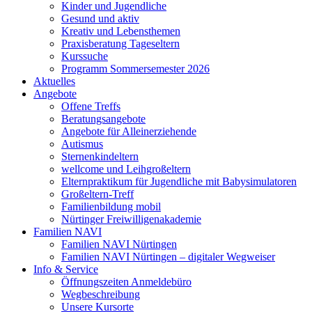
Kinder und Jugendliche
Gesund und aktiv
Kreativ und Lebensthemen
Praxisberatung Tageseltern
Kurssuche
Programm Sommersemester 2026
Aktuelles
Angebote
Offene Treffs
Beratungsangebote
Angebote für Alleinerziehende
Autismus
Sternenkindeltern
wellcome und Leihgroßeltern
Elternpraktikum für Jugendliche mit Babysimulatoren
Großeltern-Treff
Familienbildung mobil
Nürtinger Freiwilligenakademie
Familien NAVI
Familien NAVI Nürtingen
Familien NAVI Nürtingen – digitaler Wegweiser
Info & Service
Öffnungszeiten Anmeldebüro
Wegbeschreibung
Unsere Kursorte