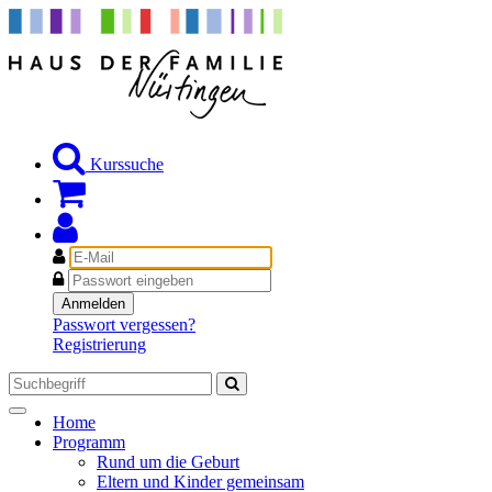
Kurssuche
E-
Mail
Passwort
Anmelden
Passwort vergessen?
Registrierung
Toggle
Home
navigation
Programm
Rund um die Geburt
Eltern und Kinder gemeinsam