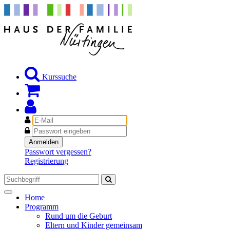
Kurssuche
E-
Mail
Passwort
Anmelden
Passwort vergessen?
Registrierung
Toggle
Home
navigation
Programm
Rund um die Geburt
Eltern und Kinder gemeinsam