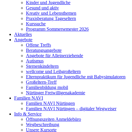
Kinder und Jugendliche
Gesund und aktiv
Kreativ und Lebensthemen
Praxisberatung Tageseltern
Kurssuche
Programm Sommersemester 2026
Aktuelles
Angebote
Offene Treffs
Beratungsangebote
Angebote für Alleinerziehende
Autismus
Sternenkindeltern
wellcome und Leihgroßeltern
Elternpraktikum für Jugendliche mit Babysimulatoren
Großeltern-Treff
Familienbildung mobil
Nürtinger Freiwilligenakademie
Familien NAVI
Familien NAVI Nürtingen
Familien NAVI Nürtingen – digitaler Wegweiser
Info & Service
Öffnungszeiten Anmeldebüro
Wegbeschreibung
Unsere Kursorte