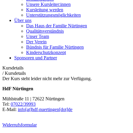
Unsere Kursleiter:innen
Kursleitung werden
Unterstützungsmöglichkeiten
Über uns
Das Haus der Familie Nürtingen
Qualitätsverständnis
Unser Team
Der Verein
Bündnis für Familie Nürtingen
Kinderschutzkonzept
Sponsoren und Partner
Kursdetails
/
Kursdetails
Der Kurs steht leider nicht mehr zur Verfügung.
HdF Nürtingen
Mühlstraße 11 | 72622 Nürtingen
Tel:
07022/39993
E-Mail:
info[at]hdf-nuertingen[dot]de
Widerrufsformular