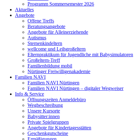
Programm Sommersemester 2026
Aktuelles
Angebote
Offene Treffs
Beratungsangebote
Angebote für Alleinerziehende
Autismus
Sternenkindeltern
wellcome und Leihgroßeltern
Elternpraktikum für Jugendliche mit Babysimulatoren
Großeltern-Treff
Familienbildung mobil
Nürtinger Freiwilligenakademie
Familien NAVI
Familien NAVI Nürtingen
Familien NAVI Nürtingen – digitaler Wegweiser
Info & Service
Öffnungszeiten Anmeldebüro
Wegbeschreibung
Unsere Kursorte
Babysitter:innen
Private Spielgruppen
Angebote für Kindertagesstätten
Geschenkgutscheine
Ermäßigungen