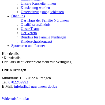
Unsere Kursleiter:innen
Kursleitung werden
Unterstützungsmöglichkeiten
Über uns
Das Haus der Familie Nürtingen
Qualitätsverständnis
Unser Team
Der Verein
Bündnis für Familie Nürtingen
Kinderschutzkonzept
Sponsoren und Partner
Kursdetails
/
Kursdetails
Der Kurs steht leider nicht mehr zur Verfügung.
HdF Nürtingen
Mühlstraße 11 | 72622 Nürtingen
Tel:
07022/39993
E-Mail:
info[at]hdf-nuertingen[dot]de
Widerrufsformular