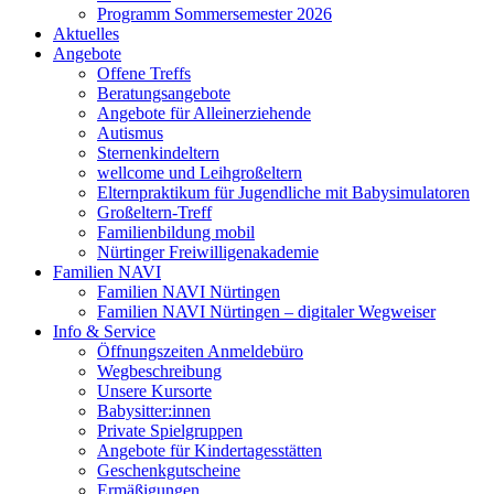
Programm Sommersemester 2026
Aktuelles
Angebote
Offene Treffs
Beratungsangebote
Angebote für Alleinerziehende
Autismus
Sternenkindeltern
wellcome und Leihgroßeltern
Elternpraktikum für Jugendliche mit Babysimulatoren
Großeltern-Treff
Familienbildung mobil
Nürtinger Freiwilligenakademie
Familien NAVI
Familien NAVI Nürtingen
Familien NAVI Nürtingen – digitaler Wegweiser
Info & Service
Öffnungszeiten Anmeldebüro
Wegbeschreibung
Unsere Kursorte
Babysitter:innen
Private Spielgruppen
Angebote für Kindertagesstätten
Geschenkgutscheine
Ermäßigungen