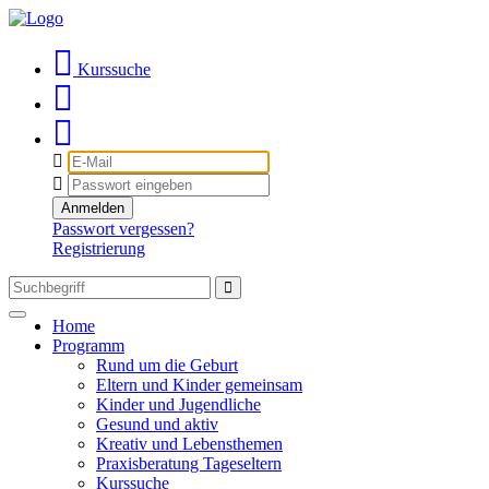
Kurssuche
E-
Mail
Passwort
Anmelden
Passwort vergessen?
Registrierung
Toggle
Home
navigation
Programm
Rund um die Geburt
Eltern und Kinder gemeinsam
Kinder und Jugendliche
Gesund und aktiv
Kreativ und Lebensthemen
Praxisberatung Tageseltern
Kurssuche