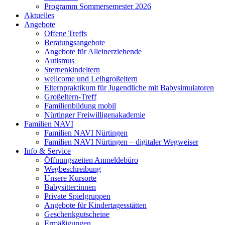
Programm Sommersemester 2026
Aktuelles
Angebote
Offene Treffs
Beratungsangebote
Angebote für Alleinerziehende
Autismus
Sternenkindeltern
wellcome und Leihgroßeltern
Elternpraktikum für Jugendliche mit Babysimulatoren
Großeltern-Treff
Familienbildung mobil
Nürtinger Freiwilligenakademie
Familien NAVI
Familien NAVI Nürtingen
Familien NAVI Nürtingen – digitaler Wegweiser
Info & Service
Öffnungszeiten Anmeldebüro
Wegbeschreibung
Unsere Kursorte
Babysitter:innen
Private Spielgruppen
Angebote für Kindertagesstätten
Geschenkgutscheine
Ermäßigungen