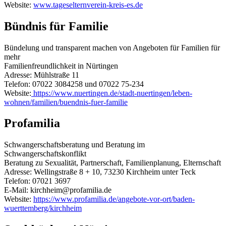
Website:
www.tageselternverein-kreis-es.de
Bündnis für Familie
Bündelung und transparent machen von Angeboten für Familien für
mehr
Familienfreundlichkeit in Nürtingen
Adresse: Mühlstraße 11
Telefon: 07022 3084258 und 07022 75-234
Website:
https://www.nuertingen.de/stadt-nuertingen/leben-
wohnen/familien/buendnis-fuer-familie
Profamilia
Schwangerschaftsberatung und Beratung im
Schwangerschaftskonflikt
Beratung zu Sexualität, Partnerschaft, Familienplanung, Elternschaft
Adresse: Wellingstraße 8 + 10, 73230 Kirchheim unter Teck
Telefon: 07021 3697
E-Mail: kirchheim@profamilia.de
Website:
https://www.profamilia.de/angebote-vor-ort/baden-
wuerttemberg/kirchheim