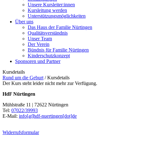
Unsere Kursleiter:innen
Kursleitung werden
Unterstützungsmöglichkeiten
Über uns
Das Haus der Familie Nürtingen
Qualitätsverständnis
Unser Team
Der Verein
Bündnis für Familie Nürtingen
Kinderschutzkonzept
Sponsoren und Partner
Kursdetails
Rund um die Geburt
/
Kursdetails
Der Kurs steht leider nicht mehr zur Verfügung.
HdF Nürtingen
Mühlstraße 11 | 72622 Nürtingen
Tel:
07022/39993
E-Mail:
info[at]hdf-nuertingen[dot]de
Widerrufsformular