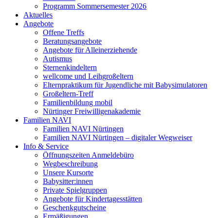
Programm Sommersemester 2026
Aktuelles
Angebote
Offene Treffs
Beratungsangebote
Angebote für Alleinerziehende
Autismus
Sternenkindeltern
wellcome und Leihgroßeltern
Elternpraktikum für Jugendliche mit Babysimulatoren
Großeltern-Treff
Familienbildung mobil
Nürtinger Freiwilligenakademie
Familien NAVI
Familien NAVI Nürtingen
Familien NAVI Nürtingen – digitaler Wegweiser
Info & Service
Öffnungszeiten Anmeldebüro
Wegbeschreibung
Unsere Kursorte
Babysitter:innen
Private Spielgruppen
Angebote für Kindertagesstätten
Geschenkgutscheine
Ermäßigungen