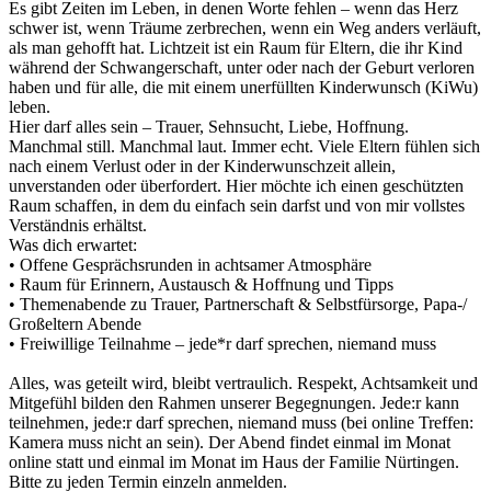
Es gibt Zeiten im Leben, in denen Worte fehlen – wenn das Herz
schwer ist, wenn Träume zerbrechen, wenn ein Weg anders verläuft,
als man gehofft hat. Lichtzeit ist ein Raum für Eltern, die ihr Kind
während der Schwangerschaft, unter oder nach der Geburt verloren
haben und für alle, die mit einem unerfüllten Kinderwunsch (KiWu)
leben.
Hier darf alles sein – Trauer, Sehnsucht, Liebe, Hoffnung.
Manchmal still. Manchmal laut. Immer echt. Viele Eltern fühlen sich
nach einem Verlust oder in der Kinderwunschzeit allein,
unverstanden oder überfordert. Hier möchte ich einen geschützten
Raum schaffen, in dem du einfach sein darfst und von mir vollstes
Verständnis erhältst.
Was dich erwartet:
• Offene Gesprächsrunden in achtsamer Atmosphäre
• Raum für Erinnern, Austausch & Hoffnung und Tipps
• Themenabende zu Trauer, Partnerschaft & Selbstfürsorge, Papa-/
Großeltern Abende
• Freiwillige Teilnahme – jede*r darf sprechen, niemand muss
Alles, was geteilt wird, bleibt vertraulich. Respekt, Achtsamkeit und
Mitgefühl bilden den Rahmen unserer Begegnungen. Jede:r kann
teilnehmen, jede:r darf sprechen, niemand muss (bei online Treffen:
Kamera muss nicht an sein). Der Abend findet einmal im Monat
online statt und einmal im Monat im Haus der Familie Nürtingen.
Bitte zu jeden Termin einzeln anmelden.