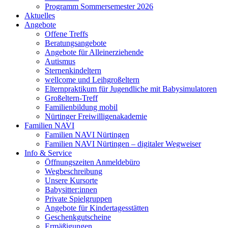
Programm Sommersemester 2026
Aktuelles
Angebote
Offene Treffs
Beratungsangebote
Angebote für Alleinerziehende
Autismus
Sternenkindeltern
wellcome und Leihgroßeltern
Elternpraktikum für Jugendliche mit Babysimulatoren
Großeltern-Treff
Familienbildung mobil
Nürtinger Freiwilligenakademie
Familien NAVI
Familien NAVI Nürtingen
Familien NAVI Nürtingen – digitaler Wegweiser
Info & Service
Öffnungszeiten Anmeldebüro
Wegbeschreibung
Unsere Kursorte
Babysitter:innen
Private Spielgruppen
Angebote für Kindertagesstätten
Geschenkgutscheine
Ermäßigungen