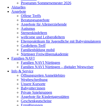
Programm Sommersemester 2026
Aktuelles
Angebote
Offene Treffs
Beratungsangebote
Angebote für Alleinerziehende
Autismus
Sternenkindeltern
wellcome und Leihgroßeltern
Elternpraktikum für Jugendliche mit Babysimulatoren
Großeltern-Treff
Familienbildung mobil
Nürtinger Freiwilligenakademie
Familien NAVI
Familien NAVI Nürtingen
Familien NAVI Nürtingen – digitaler Wegweiser
Info & Service
Öffnungszeiten Anmeldebüro
Wegbeschreibung
Unsere Kursorte
Babysitter:innen
Private Spielgruppen
Angebote für Kindertagesstätten
Geschenkgutscheine
Ermäßigungen