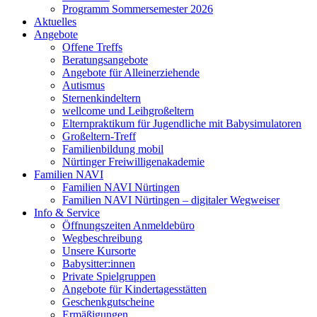
Programm Sommersemester 2026
Aktuelles
Angebote
Offene Treffs
Beratungsangebote
Angebote für Alleinerziehende
Autismus
Sternenkindeltern
wellcome und Leihgroßeltern
Elternpraktikum für Jugendliche mit Babysimulatoren
Großeltern-Treff
Familienbildung mobil
Nürtinger Freiwilligenakademie
Familien NAVI
Familien NAVI Nürtingen
Familien NAVI Nürtingen – digitaler Wegweiser
Info & Service
Öffnungszeiten Anmeldebüro
Wegbeschreibung
Unsere Kursorte
Babysitter:innen
Private Spielgruppen
Angebote für Kindertagesstätten
Geschenkgutscheine
Ermäßigungen