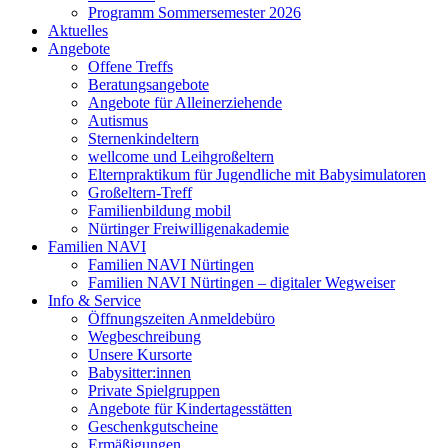
Programm Sommersemester 2026
Aktuelles
Angebote
Offene Treffs
Beratungsangebote
Angebote für Alleinerziehende
Autismus
Sternenkindeltern
wellcome und Leihgroßeltern
Elternpraktikum für Jugendliche mit Babysimulatoren
Großeltern-Treff
Familienbildung mobil
Nürtinger Freiwilligenakademie
Familien NAVI
Familien NAVI Nürtingen
Familien NAVI Nürtingen – digitaler Wegweiser
Info & Service
Öffnungszeiten Anmeldebüro
Wegbeschreibung
Unsere Kursorte
Babysitter:innen
Private Spielgruppen
Angebote für Kindertagesstätten
Geschenkgutscheine
Ermäßigungen