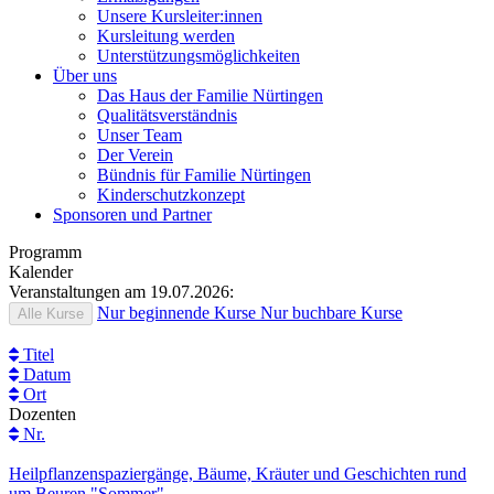
Unsere Kursleiter:innen
Kursleitung werden
Unterstützungsmöglichkeiten
Über uns
Das Haus der Familie Nürtingen
Qualitätsverständnis
Unser Team
Der Verein
Bündnis für Familie Nürtingen
Kinderschutzkonzept
Sponsoren und Partner
Programm
Kalender
Veranstaltungen am 19.07.2026:
Nur beginnende Kurse
Nur buchbare Kurse
Alle Kurse
Titel
Datum
Ort
Dozenten
Nr.
Heilpflanzenspaziergänge, Bäume, Kräuter und Geschichten rund
um Beuren "Sommer"