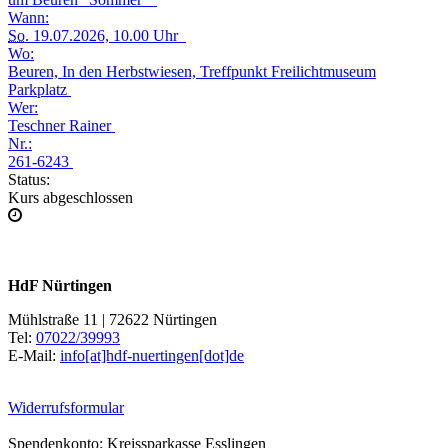
Wann:
So.
19.07.2026, 10.00 Uhr
Wo:
Beuren, In den Herbstwiesen, Treffpunkt Freilichtmuseum
Parkplatz
Wer:
Teschner Rainer
Nr.:
261-6243
Status:
Kurs abgeschlossen
HdF Nürtingen
Mühlstraße 11 | 72622 Nürtingen
Tel:
07022/39993
E-Mail:
info[at]hdf-nuertingen[dot]de
Widerrufsformular
Spendenkonto: Kreissparkasse Esslingen