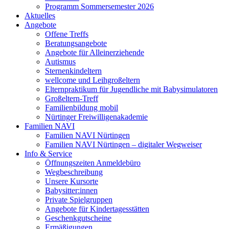
Programm Sommersemester 2026
Aktuelles
Angebote
Offene Treffs
Beratungsangebote
Angebote für Alleinerziehende
Autismus
Sternenkindeltern
wellcome und Leihgroßeltern
Elternpraktikum für Jugendliche mit Babysimulatoren
Großeltern-Treff
Familienbildung mobil
Nürtinger Freiwilligenakademie
Familien NAVI
Familien NAVI Nürtingen
Familien NAVI Nürtingen – digitaler Wegweiser
Info & Service
Öffnungszeiten Anmeldebüro
Wegbeschreibung
Unsere Kursorte
Babysitter:innen
Private Spielgruppen
Angebote für Kindertagesstätten
Geschenkgutscheine
Ermäßigungen