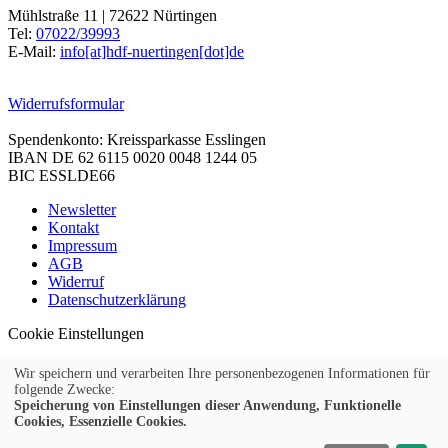
Mühlstraße 11 | 72622 Nürtingen
Tel:
07022/39993
E-Mail:
info[at]hdf-nuertingen[dot]de
Widerrufsformular
Spendenkonto: Kreissparkasse Esslingen
IBAN DE 62 6115 0020 0048 1244 05
BIC ESSLDE66
Newsletter
Kontakt
Impressum
AGB
Widerruf
Datenschutzerklärung
Cookie Einstellungen
Wir speichern und verarbeiten Ihre personenbezogenen Informationen für
folgende Zwecke:
Speicherung von Einstellungen dieser Anwendung, Funktionelle
© 2026 Kubus Software GmbH
Cookies, Essenzielle Cookies.