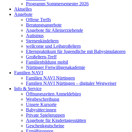
Programm Sommersemester 2026
Aktuelles
Angebote
Offene Treffs
Beratungsangebote
Angebote für Alleinerziehende
Autismus
Sternenkindeltern
wellcome und Leihgroßeltern
Elternpraktikum für Jugendliche mit Babysimulatoren
Großeltern-Treff
Familienbildung mobil
Nürtinger Freiwilligenakademie
Familien NAVI
Familien NAVI Nürtingen
Familien NAVI Nürtingen – digitaler Wegweiser
Info & Service
Öffnungszeiten Anmeldebüro
Wegbeschreibung
Unsere Kursorte
Babysitter:innen
Private Spielgruppen
Angebote für Kindertagesstätten
Geschenkgutscheine
Ermäßigungen