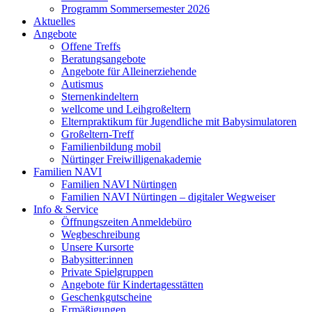
Programm Sommersemester 2026
Aktuelles
Angebote
Offene Treffs
Beratungsangebote
Angebote für Alleinerziehende
Autismus
Sternenkindeltern
wellcome und Leihgroßeltern
Elternpraktikum für Jugendliche mit Babysimulatoren
Großeltern-Treff
Familienbildung mobil
Nürtinger Freiwilligenakademie
Familien NAVI
Familien NAVI Nürtingen
Familien NAVI Nürtingen – digitaler Wegweiser
Info & Service
Öffnungszeiten Anmeldebüro
Wegbeschreibung
Unsere Kursorte
Babysitter:innen
Private Spielgruppen
Angebote für Kindertagesstätten
Geschenkgutscheine
Ermäßigungen