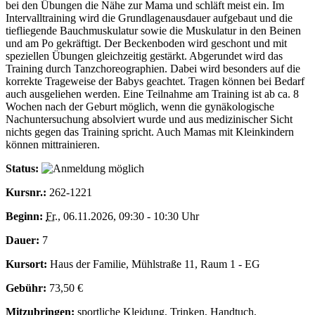
bei den Übungen die Nähe zur Mama und schläft meist ein. Im
Intervalltraining wird die Grundlagenausdauer aufgebaut und die
tiefliegende Bauchmuskulatur sowie die Muskulatur in den Beinen
und am Po gekräftigt. Der Beckenboden wird geschont und mit
speziellen Übungen gleichzeitig gestärkt. Abgerundet wird das
Training durch Tanzchoreographien. Dabei wird besonders auf die
korrekte Trageweise der Babys geachtet. Tragen können bei Bedarf
auch ausgeliehen werden. Eine Teilnahme am Training ist ab ca. 8
Wochen nach der Geburt möglich, wenn die gynäkologische
Nachuntersuchung absolviert wurde und aus medizinischer Sicht
nichts gegen das Training spricht. Auch Mamas mit Kleinkindern
können mittrainieren.
Status:
Kursnr.:
262-1221
Beginn:
Fr.
, 06.11.2026, 09:30 - 10:30 Uhr
Dauer:
7
Kursort:
Haus der Familie, Mühlstraße 11, Raum 1 - EG
Gebühr:
73,50 €
Mitzubringen:
sportliche Kleidung, Trinken, Handtuch,