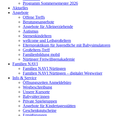
Programm Sommersemester 2026
Aktuelles
Angebote
Offene Treffs
Beratungsangebote
Angebote für Alleinerziehende
Autismus
Sternenkindeltern
wellcome und Leihgroßeltern
Elternpraktikum für Jugendliche mit Babysimulatoren
Großeltern-Treff
Familienbildung mobil
Nürtinger Freiwilligenakademie
Familien NAVI
Familien NAVI Nürtingen
Familien NAVI Nürtingen – digitaler Wegweiser
Info & Service
Öffnungszeiten Anmeldebüro
Wegbeschreibung
Unsere Kursorte
Babysitter:innen
Private Spielgruppen
Angebote für Kindertagesstätten
Geschenkgutscheine
Ermäßigungen