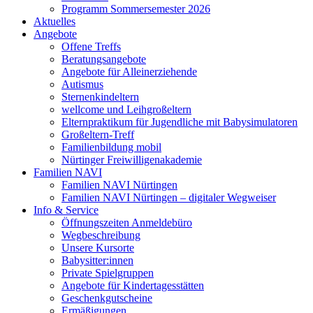
Programm Sommersemester 2026
Aktuelles
Angebote
Offene Treffs
Beratungsangebote
Angebote für Alleinerziehende
Autismus
Sternenkindeltern
wellcome und Leihgroßeltern
Elternpraktikum für Jugendliche mit Babysimulatoren
Großeltern-Treff
Familienbildung mobil
Nürtinger Freiwilligenakademie
Familien NAVI
Familien NAVI Nürtingen
Familien NAVI Nürtingen – digitaler Wegweiser
Info & Service
Öffnungszeiten Anmeldebüro
Wegbeschreibung
Unsere Kursorte
Babysitter:innen
Private Spielgruppen
Angebote für Kindertagesstätten
Geschenkgutscheine
Ermäßigungen