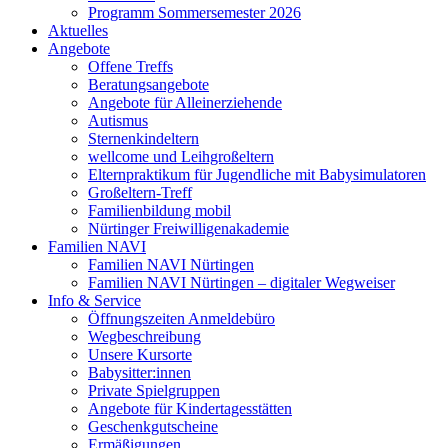
Programm Sommersemester 2026
Aktuelles
Angebote
Offene Treffs
Beratungsangebote
Angebote für Alleinerziehende
Autismus
Sternenkindeltern
wellcome und Leihgroßeltern
Elternpraktikum für Jugendliche mit Babysimulatoren
Großeltern-Treff
Familienbildung mobil
Nürtinger Freiwilligenakademie
Familien NAVI
Familien NAVI Nürtingen
Familien NAVI Nürtingen – digitaler Wegweiser
Info & Service
Öffnungszeiten Anmeldebüro
Wegbeschreibung
Unsere Kursorte
Babysitter:innen
Private Spielgruppen
Angebote für Kindertagesstätten
Geschenkgutscheine
Ermäßigungen