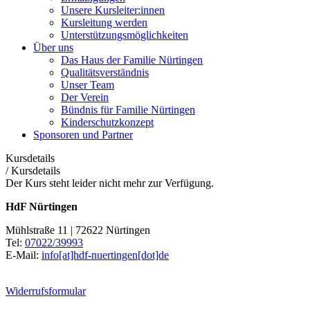
Unsere Kursleiter:innen
Kursleitung werden
Unterstützungsmöglichkeiten
Über uns
Das Haus der Familie Nürtingen
Qualitätsverständnis
Unser Team
Der Verein
Bündnis für Familie Nürtingen
Kinderschutzkonzept
Sponsoren und Partner
Kursdetails
/
Kursdetails
Der Kurs steht leider nicht mehr zur Verfügung.
HdF Nürtingen
Mühlstraße 11 | 72622 Nürtingen
Tel:
07022/39993
E-Mail:
info[at]hdf-nuertingen[dot]de
Widerrufsformular