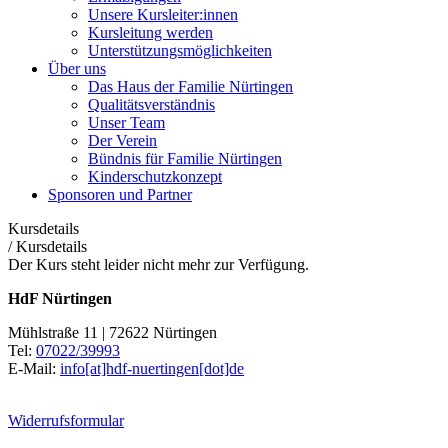
Unsere Kursleiter:innen
Kursleitung werden
Unterstützungsmöglichkeiten
Über uns
Das Haus der Familie Nürtingen
Qualitätsverständnis
Unser Team
Der Verein
Bündnis für Familie Nürtingen
Kinderschutzkonzept
Sponsoren und Partner
Kursdetails
/
Kursdetails
Der Kurs steht leider nicht mehr zur Verfügung.
HdF Nürtingen
Mühlstraße 11 | 72622 Nürtingen
Tel:
07022/39993
E-Mail:
info[at]hdf-nuertingen[dot]de
Widerrufsformular