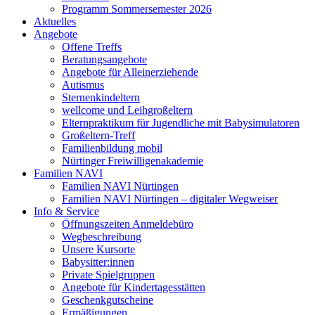
Programm Sommersemester 2026
Aktuelles
Angebote
Offene Treffs
Beratungsangebote
Angebote für Alleinerziehende
Autismus
Sternenkindeltern
wellcome und Leihgroßeltern
Elternpraktikum für Jugendliche mit Babysimulatoren
Großeltern-Treff
Familienbildung mobil
Nürtinger Freiwilligenakademie
Familien NAVI
Familien NAVI Nürtingen
Familien NAVI Nürtingen – digitaler Wegweiser
Info & Service
Öffnungszeiten Anmeldebüro
Wegbeschreibung
Unsere Kursorte
Babysitter:innen
Private Spielgruppen
Angebote für Kindertagesstätten
Geschenkgutscheine
Ermäßigungen