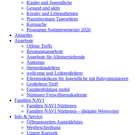
Kinder und Jugendliche
Gesund und aktiv
Kreativ und Lebensthemen
Praxisberatung Tageseltern
Kurssuche
Programm Sommersemester 2026
Aktuelles
Angebote
Offene Treffs
Beratungsangebote
Angebote für Alleinerziehende
Autismus
Sternenkindeltern
wellcome und Leihgroßeltern
Elternpraktikum für Jugendliche mit Babysimulatoren
Großeltern-Treff
Familienbildung mobil
Nürtinger Freiwilligenakademie
Familien NAVI
Familien NAVI Nürtingen
Familien NAVI Nürtingen – digitaler Wegweiser
Info & Service
Öffnungszeiten Anmeldebüro
Wegbeschreibung
Unsere Kursorte