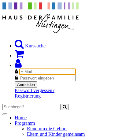
Kurssuche
E-
Mail
Passwort
Anmelden
Passwort vergessen?
Registrierung
Toggle
Home
navigation
Programm
Rund um die Geburt
Eltern und Kinder gemeinsam