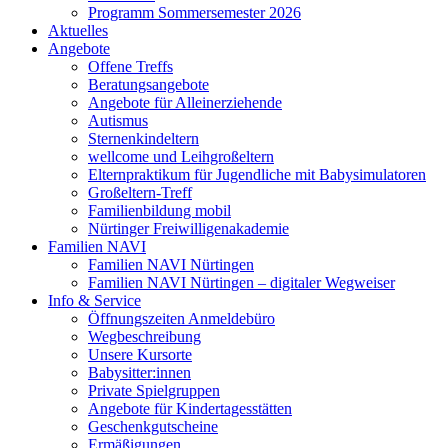
Programm Sommersemester 2026
Aktuelles
Angebote
Offene Treffs
Beratungsangebote
Angebote für Alleinerziehende
Autismus
Sternenkindeltern
wellcome und Leihgroßeltern
Elternpraktikum für Jugendliche mit Babysimulatoren
Großeltern-Treff
Familienbildung mobil
Nürtinger Freiwilligenakademie
Familien NAVI
Familien NAVI Nürtingen
Familien NAVI Nürtingen – digitaler Wegweiser
Info & Service
Öffnungszeiten Anmeldebüro
Wegbeschreibung
Unsere Kursorte
Babysitter:innen
Private Spielgruppen
Angebote für Kindertagesstätten
Geschenkgutscheine
Ermäßigungen