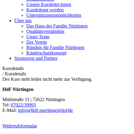
Unsere Kursleiter:innen
Kursleitung werden
Unterstützungsmöglichkeiten
Über uns
Das Haus der Familie Nürtingen
Qualitätsverständnis
Unser Team
Der Verein
Bündnis für Familie Nürtingen
Kinderschutzkonzept
Sponsoren und Partner
Kursdetails
/
Kursdetails
Der Kurs steht leider nicht mehr zur Verfügung.
HdF Nürtingen
Mühlstraße 11 | 72622 Nürtingen
Tel:
07022/39993
E-Mail:
info[at]hdf-nuertingen[dot]de
Widerrufsformular