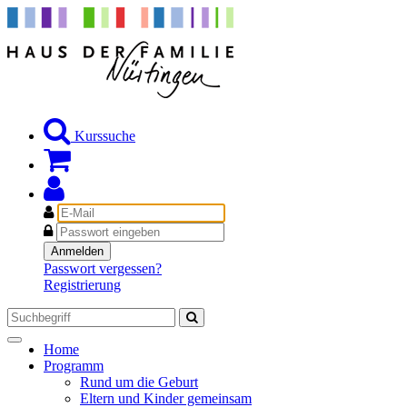
Kurssuche
E-
Mail
Passwort
Anmelden
Passwort vergessen?
Registrierung
Toggle
Home
navigation
Programm
Rund um die Geburt
Eltern und Kinder gemeinsam