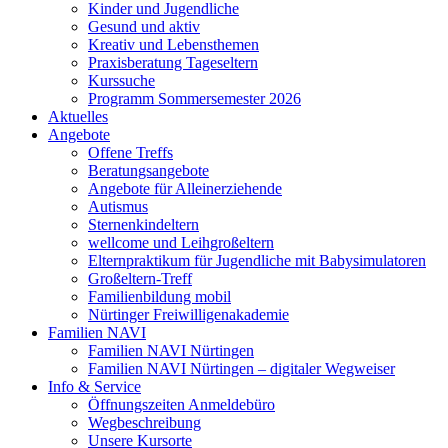
Kinder und Jugendliche
Gesund und aktiv
Kreativ und Lebensthemen
Praxisberatung Tageseltern
Kurssuche
Programm Sommersemester 2026
Aktuelles
Angebote
Offene Treffs
Beratungsangebote
Angebote für Alleinerziehende
Autismus
Sternenkindeltern
wellcome und Leihgroßeltern
Elternpraktikum für Jugendliche mit Babysimulatoren
Großeltern-Treff
Familienbildung mobil
Nürtinger Freiwilligenakademie
Familien NAVI
Familien NAVI Nürtingen
Familien NAVI Nürtingen – digitaler Wegweiser
Info & Service
Öffnungszeiten Anmeldebüro
Wegbeschreibung
Unsere Kursorte