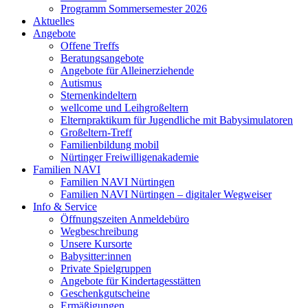
Programm Sommersemester 2026
Aktuelles
Angebote
Offene Treffs
Beratungsangebote
Angebote für Alleinerziehende
Autismus
Sternenkindeltern
wellcome und Leihgroßeltern
Elternpraktikum für Jugendliche mit Babysimulatoren
Großeltern-Treff
Familienbildung mobil
Nürtinger Freiwilligenakademie
Familien NAVI
Familien NAVI Nürtingen
Familien NAVI Nürtingen – digitaler Wegweiser
Info & Service
Öffnungszeiten Anmeldebüro
Wegbeschreibung
Unsere Kursorte
Babysitter:innen
Private Spielgruppen
Angebote für Kindertagesstätten
Geschenkgutscheine
Ermäßigungen