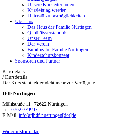
Unsere Kursleiter:innen
Kursleitung werden
Unterstützungsmöglichkeiten
Über uns
Das Haus der Familie Nürtingen
Qualitätsverständnis
Unser Team
Der Verein
Bündnis für Familie Nürtingen
Kinderschutzkonzept
Sponsoren und Partner
Kursdetails
/
Kursdetails
Der Kurs steht leider nicht mehr zur Verfügung.
HdF Nürtingen
Mühlstraße 11 | 72622 Nürtingen
Tel:
07022/39993
E-Mail:
info[at]hdf-nuertingen[dot]de
Widerrufsformular