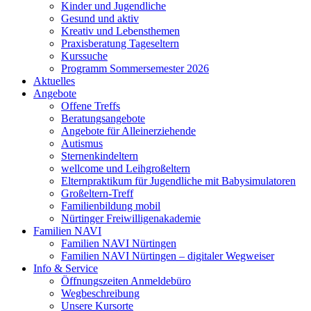
Kinder und Jugendliche
Gesund und aktiv
Kreativ und Lebensthemen
Praxisberatung Tageseltern
Kurssuche
Programm Sommersemester 2026
Aktuelles
Angebote
Offene Treffs
Beratungsangebote
Angebote für Alleinerziehende
Autismus
Sternenkindeltern
wellcome und Leihgroßeltern
Elternpraktikum für Jugendliche mit Babysimulatoren
Großeltern-Treff
Familienbildung mobil
Nürtinger Freiwilligenakademie
Familien NAVI
Familien NAVI Nürtingen
Familien NAVI Nürtingen – digitaler Wegweiser
Info & Service
Öffnungszeiten Anmeldebüro
Wegbeschreibung
Unsere Kursorte