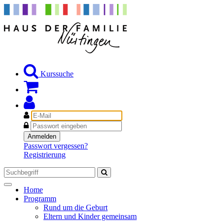
Kurssuche
E-
Mail
Passwort
Anmelden
Passwort vergessen?
Registrierung
Toggle
Home
navigation
Programm
Rund um die Geburt
Eltern und Kinder gemeinsam