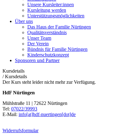
Unsere Kursleiter:innen
Kursleitung werden
Unterstützungsmöglichkeiten
Über uns
Das Haus der Familie Nürtingen
Qualitätsverständnis
Unser Team
Der Verein
Bündnis für Familie Nürtingen
Kinderschutzkonzept
Sponsoren und Partner
Kursdetails
/
Kursdetails
Der Kurs steht leider nicht mehr zur Verfügung.
HdF Nürtingen
Mühlstraße 11 | 72622 Nürtingen
Tel:
07022/39993
E-Mail:
info[at]hdf-nuertingen[dot]de
Widerrufsformular