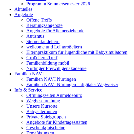
Programm Sommersemester 2026
Aktuelles
Angebote
Offene Treffs
Beratungsangebote
Angebote für Alleinerziehende
Autismus
Sternenkindeltern
wellcome und Leihgroßeltern
Elternpraktikum für Jugendliche mit Babysimulatoren
Großeltern-Treff
Familienbildung mobil
Nürtinger Freiwilligenakademie
Familien NAVI
Familien NAVI Nürtingen
Familien NAVI Nürtingen – digitaler Wegweiser
Info & Service
Öffnungszeiten Anmeldebüro
Wegbeschreibung
Unsere Kursorte
Babysitter:innen
Private Spielgruppen
Angebote für Kindertagesstätten
Geschenkgutscheine
Ermäßigungen