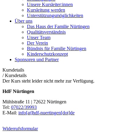
Unsere Kursleiter:innen
Kursleitung werden
Unterstützungsmöglichkeiten
Über uns
Das Haus der Familie Nürtingen
Qualitätsverständnis
Unser Team
Der Verein
Bündnis für Familie Nürtingen
Kinderschutzkonzept
Sponsoren und Partner
Kursdetails
/
Kursdetails
Der Kurs steht leider nicht mehr zur Verfügung.
HdF Nürtingen
Mühlstraße 11 | 72622 Nürtingen
Tel:
07022/39993
E-Mail:
info[at]hdf-nuertingen[dot]de
Widerrufsformular