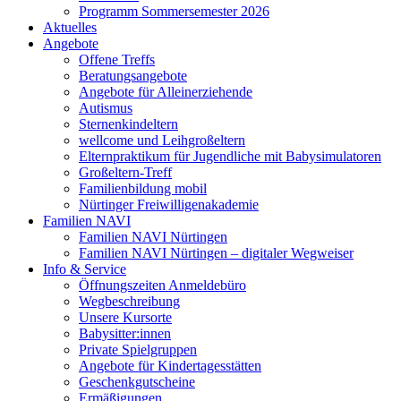
Programm Sommersemester 2026
Aktuelles
Angebote
Offene Treffs
Beratungsangebote
Angebote für Alleinerziehende
Autismus
Sternenkindeltern
wellcome und Leihgroßeltern
Elternpraktikum für Jugendliche mit Babysimulatoren
Großeltern-Treff
Familienbildung mobil
Nürtinger Freiwilligenakademie
Familien NAVI
Familien NAVI Nürtingen
Familien NAVI Nürtingen – digitaler Wegweiser
Info & Service
Öffnungszeiten Anmeldebüro
Wegbeschreibung
Unsere Kursorte
Babysitter:innen
Private Spielgruppen
Angebote für Kindertagesstätten
Geschenkgutscheine
Ermäßigungen