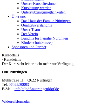
Unsere Kursleiter:innen
Kursleitung werden
Unterstützungsmöglichkeiten
Über uns
Das Haus der Familie Nürtingen
Qualitätsverständnis
Unser Team
Der Verein
Bündnis für Familie Nürtingen
Kinderschutzkonzept
Sponsoren und Partner
Kursdetails
/
Kursdetails
Der Kurs steht leider nicht mehr zur Verfügung.
HdF Nürtingen
Mühlstraße 11 | 72622 Nürtingen
Tel:
07022/39993
E-Mail:
info[at]hdf-nuertingen[dot]de
Widerrufsformular