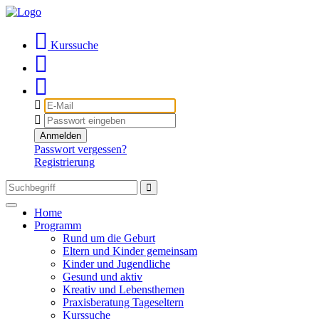
Kurssuche
E-
Mail
Passwort
Anmelden
Passwort vergessen?
Registrierung
Toggle
Home
navigation
Programm
Rund um die Geburt
Eltern und Kinder gemeinsam
Kinder und Jugendliche
Gesund und aktiv
Kreativ und Lebensthemen
Praxisberatung Tageseltern
Kurssuche