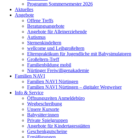
Programm Sommersemester 2026
Aktuelles
Angebote
Offene Treffs
Beratungsangebote
Angebote für Alleinerziehende
Autismus
Sternenkindeltern
wellcome und Leihgroßeltern
Elternpraktikum für Jugendliche mit Babysimulatoren
Großeltern-Treff
Familienbildung mobil
Nürtinger Freiwilligenakademie
Familien NAVI
Familien NAVI Nürtingen
Familien NAVI Nürtingen – digitaler Wegweiser
Info & Service
Öffnungszeiten Anmeldebüro
Wegbeschreibung
Unsere Kursorte
Babysitter:innen
Private Spielgruppen
Angebote für Kindertagesstätten
Geschenkgutscheine
Ermäßigungen