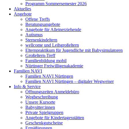
Programm Sommersemester 2026
Aktuelles
Angebote
Offene Treffs
Beratungsangebote
Angebote für Alleinerziehende
Autismus
Sternenkindeltern
wellcome und Leihgroßeltern
Elternpraktikum für Jugendliche mit Babysimulatoren
Großeltern-Treff
Familienbildung mobil
Nürtinger Freiwilligenakademie
Familien NAVI
Familien NAVI Nürtingen
Familien NAVI Nürtingen – digitaler Wegweiser
Info & Service
Öffnungszeiten Anmeldebüro
Wegbeschreibung
Unsere Kursorte
Babysitter:innen
Private Spielgruppen
Angebote für Kindertagesstätten
Geschenkgutscheine
Ermäßigungen