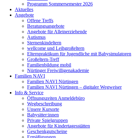
Programm Sommersemester 2026
Aktuelles
Angebote
Offene Treffs
Beratungsangebote
Angebote für Alleinerziehende
Autismus
Sternenkindeltern
wellcome und Leihgroßeltern
Elternpraktikum für Jugendliche mit Babysimulatoren
Großeltern-Treff
Familienbildung mobil
Nürtinger Freiwilligenakademie
Familien NAVI
Familien NAVI Nürtingen
Familien NAVI Nürtingen – digitaler Wegweiser
Info & Service
Öffnungszeiten Anmeldebüro
Wegbeschreibung
Unsere Kursorte
Babysitter:innen
Private Spielgruppen
Angebote für Kindertagesstätten
Geschenkgutscheine
Ermäßigungen