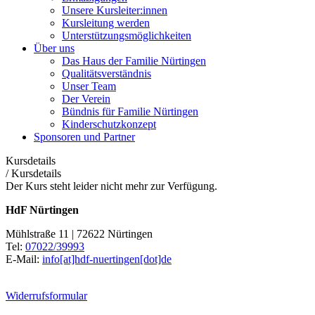
Unsere Kursleiter:innen
Kursleitung werden
Unterstützungsmöglichkeiten
Über uns
Das Haus der Familie Nürtingen
Qualitätsverständnis
Unser Team
Der Verein
Bündnis für Familie Nürtingen
Kinderschutzkonzept
Sponsoren und Partner
Kursdetails
/
Kursdetails
Der Kurs steht leider nicht mehr zur Verfügung.
HdF Nürtingen
Mühlstraße 11 | 72622 Nürtingen
Tel:
07022/39993
E-Mail:
info[at]hdf-nuertingen[dot]de
Widerrufsformular