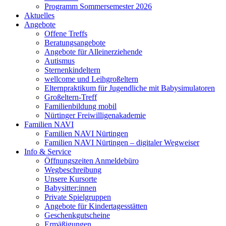
Programm Sommersemester 2026
Aktuelles
Angebote
Offene Treffs
Beratungsangebote
Angebote für Alleinerziehende
Autismus
Sternenkindeltern
wellcome und Leihgroßeltern
Elternpraktikum für Jugendliche mit Babysimulatoren
Großeltern-Treff
Familienbildung mobil
Nürtinger Freiwilligenakademie
Familien NAVI
Familien NAVI Nürtingen
Familien NAVI Nürtingen – digitaler Wegweiser
Info & Service
Öffnungszeiten Anmeldebüro
Wegbeschreibung
Unsere Kursorte
Babysitter:innen
Private Spielgruppen
Angebote für Kindertagesstätten
Geschenkgutscheine
Ermäßigungen