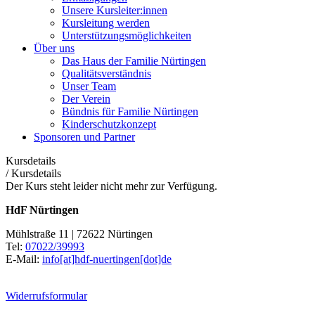
Unsere Kursleiter:innen
Kursleitung werden
Unterstützungsmöglichkeiten
Über uns
Das Haus der Familie Nürtingen
Qualitätsverständnis
Unser Team
Der Verein
Bündnis für Familie Nürtingen
Kinderschutzkonzept
Sponsoren und Partner
Kursdetails
/
Kursdetails
Der Kurs steht leider nicht mehr zur Verfügung.
HdF Nürtingen
Mühlstraße 11 | 72622 Nürtingen
Tel:
07022/39993
E-Mail:
info[at]hdf-nuertingen[dot]de
Widerrufsformular