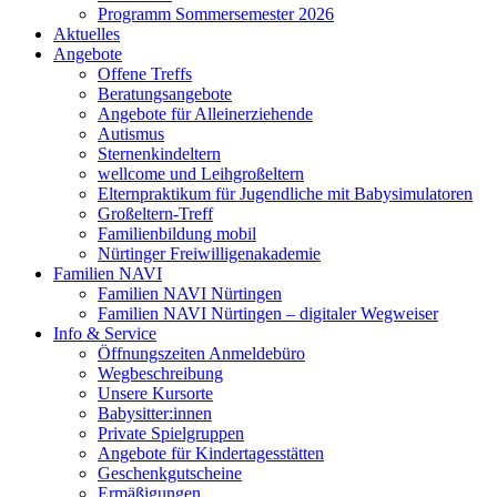
Programm Sommersemester 2026
Aktuelles
Angebote
Offene Treffs
Beratungsangebote
Angebote für Alleinerziehende
Autismus
Sternenkindeltern
wellcome und Leihgroßeltern
Elternpraktikum für Jugendliche mit Babysimulatoren
Großeltern-Treff
Familienbildung mobil
Nürtinger Freiwilligenakademie
Familien NAVI
Familien NAVI Nürtingen
Familien NAVI Nürtingen – digitaler Wegweiser
Info & Service
Öffnungszeiten Anmeldebüro
Wegbeschreibung
Unsere Kursorte
Babysitter:innen
Private Spielgruppen
Angebote für Kindertagesstätten
Geschenkgutscheine
Ermäßigungen