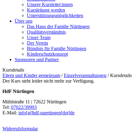
Unsere Kursleiter:innen
Kursleitung werden
Unterstützungsmöglichkeiten
Über uns
Das Haus der Familie Nürtingen
Qualitätsverständnis
Unser Team
Der Verein
Bündnis für Familie Nürtingen
Kinderschutzkonzept
Sponsoren und Partner
Kursdetails
Eltern und Kinder gemeinsam
/
Einzelveranstaltungen
/
Kursdetails
Der Kurs steht leider nicht mehr zur Verfügung.
HdF Nürtingen
Mühlstraße 11 | 72622 Nürtingen
Tel:
07022/39993
E-Mail:
info[at]hdf-nuertingen[dot]de
Widerrufsformular