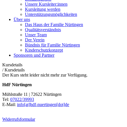
Unsere Kursleiter:innen
Kursleitung werden
Unterstützungsmöglichkeiten
Über uns
Das Haus der Familie Nürtingen
Qualitätsverständnis
Unser Team
Der Verein
Bündnis für Familie Nürtingen
Kinderschutzkonzept
Sponsoren und Partner
Kursdetails
/
Kursdetails
Der Kurs steht leider nicht mehr zur Verfügung.
HdF Nürtingen
Mühlstraße 11 | 72622 Nürtingen
Tel:
07022/39993
E-Mail:
info[at]hdf-nuertingen[dot]de
Widerrufsformular