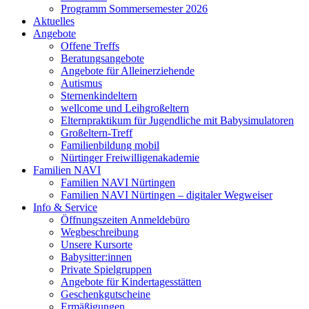
Programm Sommersemester 2026
Aktuelles
Angebote
Offene Treffs
Beratungsangebote
Angebote für Alleinerziehende
Autismus
Sternenkindeltern
wellcome und Leihgroßeltern
Elternpraktikum für Jugendliche mit Babysimulatoren
Großeltern-Treff
Familienbildung mobil
Nürtinger Freiwilligenakademie
Familien NAVI
Familien NAVI Nürtingen
Familien NAVI Nürtingen – digitaler Wegweiser
Info & Service
Öffnungszeiten Anmeldebüro
Wegbeschreibung
Unsere Kursorte
Babysitter:innen
Private Spielgruppen
Angebote für Kindertagesstätten
Geschenkgutscheine
Ermäßigungen