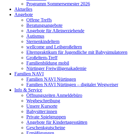
Programm Sommersemester 2026
Aktuelles
Angebote
Offene Treffs
Beratungsangebote
Angebote für Alleinerziehende
Autismus
Sternenkindeltern
wellcome und Leihgroßeltern
Elternpraktikum für Jugendliche mit Babysimulatoren
Großeltern-Treff
Familienbildung mobil
Nürtinger Freiwilligenakademie
Familien NAVI
Familien NAVI Nürtingen
Familien NAVI Nürtingen – digitaler Wegweiser
Info & Service
Öffnungszeiten Anmeldebüro
Wegbeschreibung
Unsere Kursorte
Babysitter:innen
Private Spielgruppen
Angebote für Kindertagesstätten
Geschenkgutscheine
Ermäßigungen