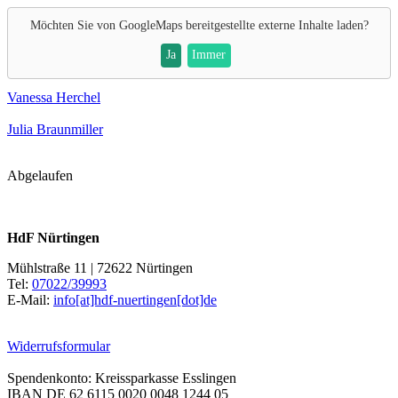
Möchten Sie von
GoogleMaps
bereitgestellte externe Inhalte laden?
Ja
Immer
Vanessa Herchel
Julia Braunmiller
Abgelaufen
HdF Nürtingen
Mühlstraße 11 | 72622 Nürtingen
Tel:
07022/39993
E-Mail:
info[at]hdf-nuertingen[dot]de
Widerrufsformular
Spendenkonto: Kreissparkasse Esslingen
IBAN DE 62 6115 0020 0048 1244 05