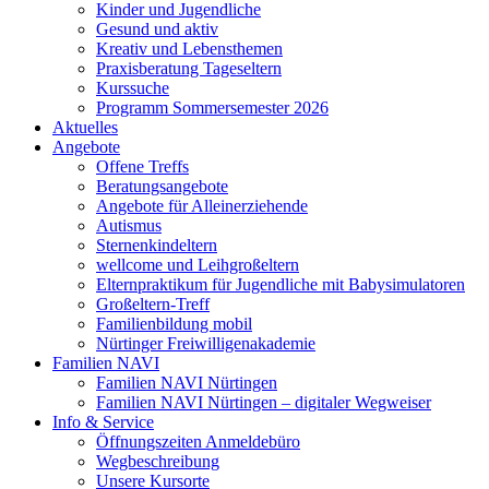
Kinder und Jugendliche
Gesund und aktiv
Kreativ und Lebensthemen
Praxisberatung Tageseltern
Kurssuche
Programm Sommersemester 2026
Aktuelles
Angebote
Offene Treffs
Beratungsangebote
Angebote für Alleinerziehende
Autismus
Sternenkindeltern
wellcome und Leihgroßeltern
Elternpraktikum für Jugendliche mit Babysimulatoren
Großeltern-Treff
Familienbildung mobil
Nürtinger Freiwilligenakademie
Familien NAVI
Familien NAVI Nürtingen
Familien NAVI Nürtingen – digitaler Wegweiser
Info & Service
Öffnungszeiten Anmeldebüro
Wegbeschreibung
Unsere Kursorte