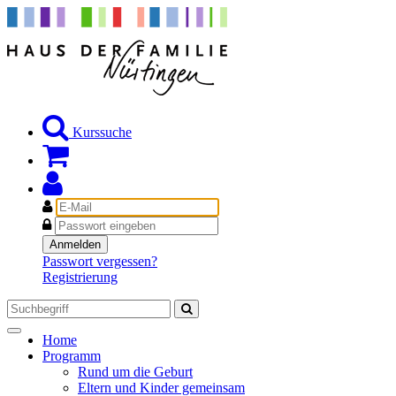
Kurssuche
E-
Mail
Passwort
Anmelden
Passwort vergessen?
Registrierung
Toggle
Home
navigation
Programm
Rund um die Geburt
Eltern und Kinder gemeinsam