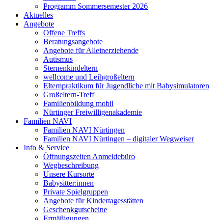
Programm Sommersemester 2026
Aktuelles
Angebote
Offene Treffs
Beratungsangebote
Angebote für Alleinerziehende
Autismus
Sternenkindeltern
wellcome und Leihgroßeltern
Elternpraktikum für Jugendliche mit Babysimulatoren
Großeltern-Treff
Familienbildung mobil
Nürtinger Freiwilligenakademie
Familien NAVI
Familien NAVI Nürtingen
Familien NAVI Nürtingen – digitaler Wegweiser
Info & Service
Öffnungszeiten Anmeldebüro
Wegbeschreibung
Unsere Kursorte
Babysitter:innen
Private Spielgruppen
Angebote für Kindertagesstätten
Geschenkgutscheine
Ermäßigungen