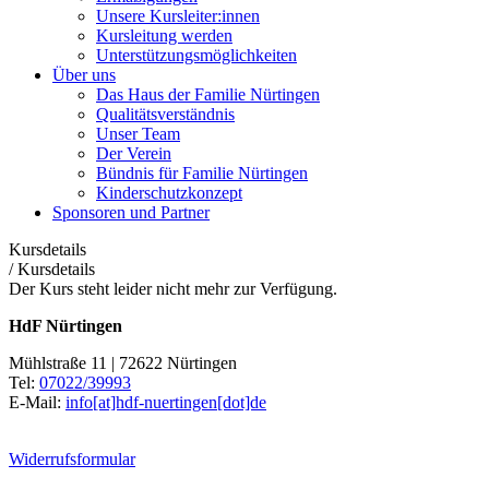
Unsere Kursleiter:innen
Kursleitung werden
Unterstützungsmöglichkeiten
Über uns
Das Haus der Familie Nürtingen
Qualitätsverständnis
Unser Team
Der Verein
Bündnis für Familie Nürtingen
Kinderschutzkonzept
Sponsoren und Partner
Kursdetails
/
Kursdetails
Der Kurs steht leider nicht mehr zur Verfügung.
HdF Nürtingen
Mühlstraße 11 | 72622 Nürtingen
Tel:
07022/39993
E-Mail:
info[at]hdf-nuertingen[dot]de
Widerrufsformular