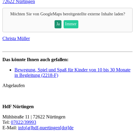
72622 Nürtingen
Möchten Sie von
GoogleMaps
bereitgestellte externe Inhalte laden?
Ja
Immer
Christa Müller
Das könnte Ihnen auch gefallen:
Bewegung, Spiel und Spaß für Kinder von 10 bis 30 Monate
in Begleitung (2218-F)
Abgelaufen
HdF Nürtingen
Mühlstraße 11 | 72622 Nürtingen
Tel:
07022/39993
E-Mail:
info[at]hdf-nuertingen[dot]de