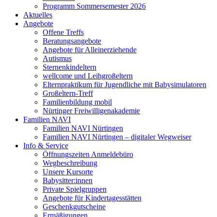
Programm Sommersemester 2026
Aktuelles
Angebote
Offene Treffs
Beratungsangebote
Angebote für Alleinerziehende
Autismus
Sternenkindeltern
wellcome und Leihgroßeltern
Elternpraktikum für Jugendliche mit Babysimulatoren
Großeltern-Treff
Familienbildung mobil
Nürtinger Freiwilligenakademie
Familien NAVI
Familien NAVI Nürtingen
Familien NAVI Nürtingen – digitaler Wegweiser
Info & Service
Öffnungszeiten Anmeldebüro
Wegbeschreibung
Unsere Kursorte
Babysitter:innen
Private Spielgruppen
Angebote für Kindertagesstätten
Geschenkgutscheine
Ermäßigungen