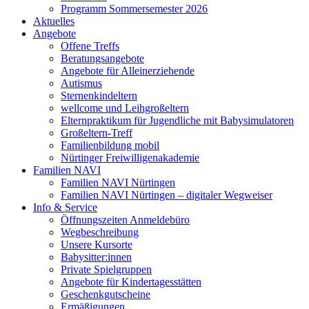
Programm Sommersemester 2026
Aktuelles
Angebote
Offene Treffs
Beratungsangebote
Angebote für Alleinerziehende
Autismus
Sternenkindeltern
wellcome und Leihgroßeltern
Elternpraktikum für Jugendliche mit Babysimulatoren
Großeltern-Treff
Familienbildung mobil
Nürtinger Freiwilligenakademie
Familien NAVI
Familien NAVI Nürtingen
Familien NAVI Nürtingen – digitaler Wegweiser
Info & Service
Öffnungszeiten Anmeldebüro
Wegbeschreibung
Unsere Kursorte
Babysitter:innen
Private Spielgruppen
Angebote für Kindertagesstätten
Geschenkgutscheine
Ermäßigungen