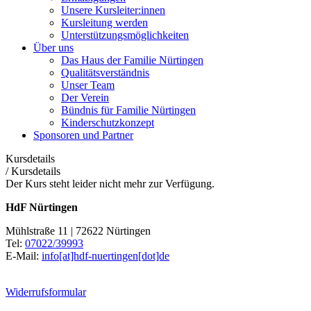
Unsere Kursleiter:innen
Kursleitung werden
Unterstützungsmöglichkeiten
Über uns
Das Haus der Familie Nürtingen
Qualitätsverständnis
Unser Team
Der Verein
Bündnis für Familie Nürtingen
Kinderschutzkonzept
Sponsoren und Partner
Kursdetails
/
Kursdetails
Der Kurs steht leider nicht mehr zur Verfügung.
HdF Nürtingen
Mühlstraße 11 | 72622 Nürtingen
Tel:
07022/39993
E-Mail:
info[at]hdf-nuertingen[dot]de
Widerrufsformular